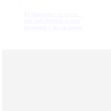
El diseñador vs canva –
por qué diseñar es una
inversión y no un gasto.
copyright © Keruanima es la marca personal de Juan Manuel Barcón Lage 
esta así como la autoría y diseño de su sitio web esta protegida por derecho
de su autor.
Todo uso inautorizado de esta puede ser una violación de estos derechos y
tener consecuencias legales.
Términos y condiciones
Política de cookies (UE)
Política de privacidad