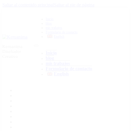
Saltar al contenido principal
Saltar al pie de página
Inicio
blog
mis trabajos
Formulario de contacto
English
Keruanima
Diseñador
Inicio
Creativo
blog
mis trabajos
Formulario de contacto
English