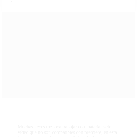
SOLUCIÓN A «EL ARCHIVO
TIENE UN TIPO DE COMPRESIÓN
NO ADMITIDO»
Muchas veces me toca trabajar con materiales de
vídeo que no son compatibles con premiere, en esta