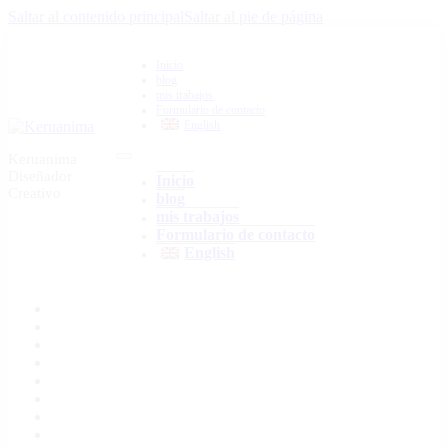
Saltar al contenido principal
Saltar al pie de página
Inicio
blog
mis trabajos
Formulario de contacto
English
Keruanima
Diseñador
Inicio
Creativo
blog
mis trabajos
Formulario de contacto
English