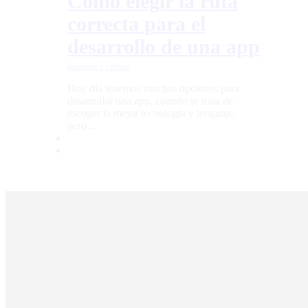
Cómo elegir la ruta
correcta para el
desarrollo de una app
opinión y crítica
Hoy día tenemos muchas opciones para
desarrollar una app, cuando se trata de
escoger la mejor tecnología y lenguaje,
pero…
copyright © Keruanima es la marca personal de Juan Manuel Barcón Lage 
esta así como la autoría y diseño de su sitio web esta protegida por derecho
de su autor.
Todo uso inautorizado de esta puede ser una violación de estos derechos y
tener consecuencias legales.