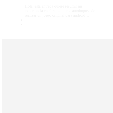
Hola, esta entrada quiere resumir mi
experiencia en el reto que me autoimpuse de
realizar un juego original para android…
copyright © Keruanima es la marca personal de Juan Manuel Barcón Lage 
esta así como la autoría y diseño de su sitio web esta protegida por derecho
de su autor.
Todo uso inautorizado de esta puede ser una violación de estos derechos y
tener consecuencias legales.
Términos y condiciones
Política de cookies (UE)
Política de privacidad
Formulario de contacto