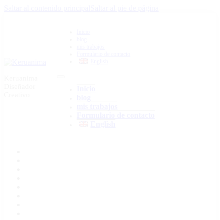
Saltar al contenido principal
Saltar al pie de página
Inicio
blog
mis trabajos
Formulario de contacto
English
Keruanima
Diseñador
Inicio
Creativo
blog
mis trabajos
Formulario de contacto
English