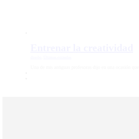
Entrenar la creatividad
diseño
,
Últimas entradas
Una de mis antiguas profesoras dijo en una ocasión que
copyright © Keruanima es la marca personal de Juan Manuel Barcón Lage y
Todo uso inautorizado de esta puede ser una violación de estos derechos y