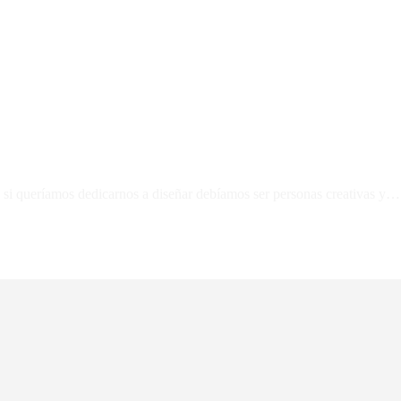
 si queríamos dedicarnos a diseñar debíamos ser personas creativas y…
 esta así como la autoría y diseño de su sitio web esta protegida por derecho 
 tener consecuencias legales.