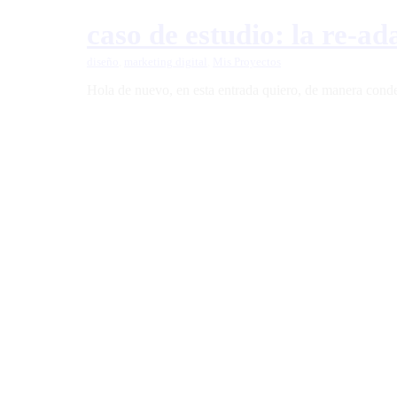
caso de estudio: la re-a
diseño
,
marketing digital
,
Mis Proyectos
Hola de nuevo, en esta entrada quiero, de manera conden