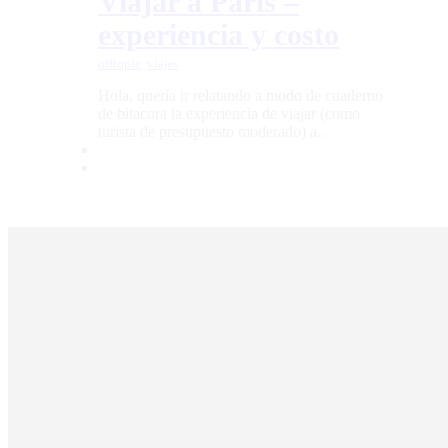
Viajar a París –
experiencia y costo
offtopic
,
viajes
Hola, quería ir relatando a modo de cuaderno
de bitacora la experiencia de viajar (como
turista de presupuesto moderado) a…
copyright © Keruanima es la marca personal de Juan Manuel Barcón Lage 
esta así como la autoría y diseño de su sitio web esta protegida por derecho
de su autor.
Todo uso inautorizado de esta puede ser una violación de estos derechos y
tener consecuencias legales.
Términos y condiciones
Política de cookies (UE)