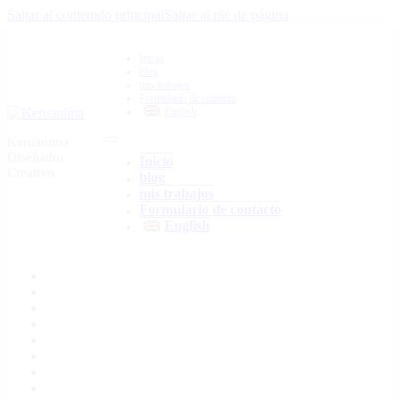
Saltar al contenido principal
Saltar al pie de página
Inicio
blog
mis trabajos
Formulario de contacto
English
Keruanima
Diseñador
Inicio
Creativo
blog
mis trabajos
Formulario de contacto
English